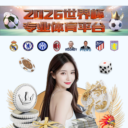
WELCOME TO SINOUN！
企业OA
企业邮箱
网站首页
走进乐动在线
企业简介
企业文化
组织架构
发展历程
荣誉资质
智慧生产
品控中心
电气设备